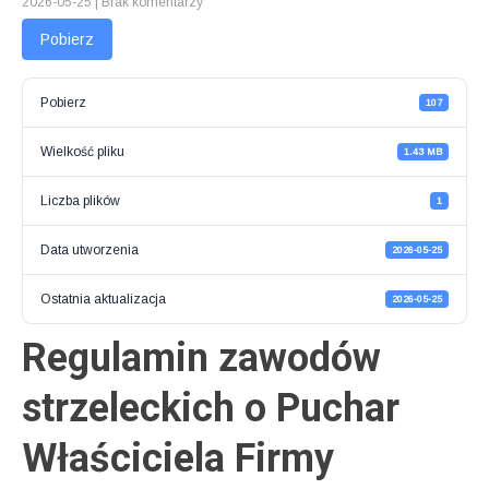
2026-05-25
|
Brak komentarzy
Pobierz
Pobierz
107
Wielkość pliku
1.43 MB
Liczba plików
1
Data utworzenia
2026-05-25
Ostatnia aktualizacja
2026-05-25
Regulamin zawodów
strzeleckich o Puchar
Właściciela Firmy